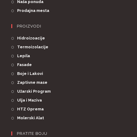
Naša ponuda
Prodajna mesta
PROIZVODI
Hidroizoacije
Termoizolacije
Lepila
Fasade
Boje i Lakovi
Zaptivne mase
Užarski Program
Ulja i Maziva
HTZ Oprema
Molerski Alat
PRATITE BOJU