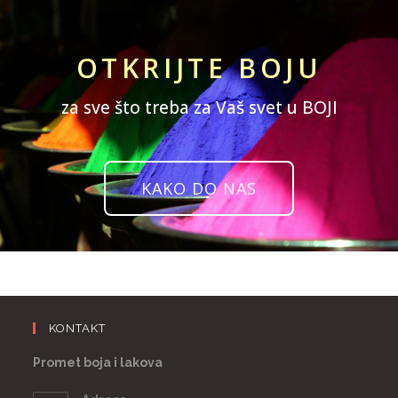
OTKRIJTE BOJU
za sve što treba za Vaš svet u BOJI
KAKO DO NAS
KONTAKT
Promet boja i lakova