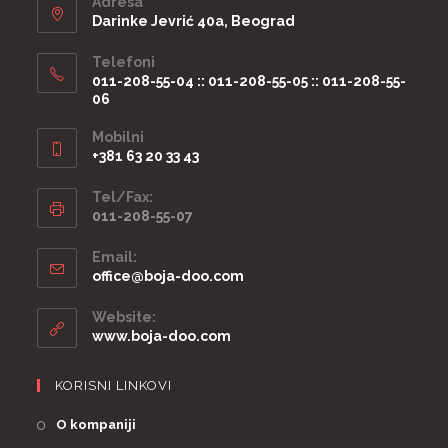
Adresa
Darinke Jevrić 40a, Beograd
Telefoni
011-208-55-04 :: 011-208-55-05 :: 011-208-55-
06
Mobilni
+381 63 20 33 43
Tel/Fax:
011-208-55-07
Email:
office@boja-doo.com
Website:
www.boja-doo.com
KORISNI LINKOVI
O kompaniji