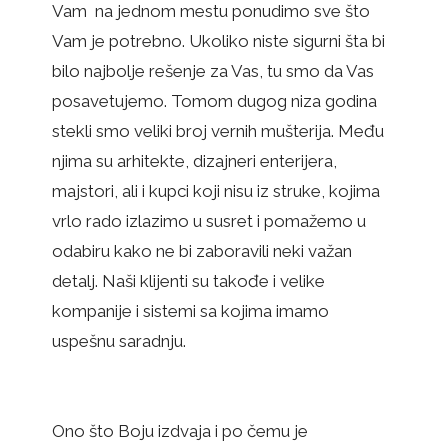
Vam na jednom mestu ponudimo sve što
Vam je potrebno. Ukoliko niste sigurni šta bi
bilo najbolje rešenje za Vas, tu smo da Vas
posavetujemo.
Tomom dugog niza godina
stekli smo veliki broj vernih mušterija. Među
njima su arhitekte, dizajneri enterijera,
majstori, ali i kupci koji nisu iz struke, kojima
vrlo rado izlazimo u susret i pomažemo u
odabiru kako ne bi zaboravili neki važan
detalj. Naši klijenti su takođe i velike
kompanije i sistemi sa kojima imamo
uspešnu saradnju.
Ono što Boju izdvaja i po čemu je