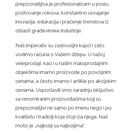
prepoznatljiva je profesionalizam u poslu,
poštovanje rokova, konstantno usvajanje
inovacija, edukacija i praćenje trendova iz
oblasti građevinske industrije.
Naš imperativ su zadovoljni kupci i zato
vodimo računa o Vašem džepu. U našoj
veleprodaji, kao i u našim maloprodajnim
objektima imamo proizvode po povoljnim
cenama, a često imamo i artikle po akcijskim
cenama. Uspostavili smo saradnju isključivo
sa renomiranim proizvođačima koji su
prepoznatljivi ne samo po imenu nego i po
kvalitetu i tradiciji koja stoji iza njega. Naš
moto je „najbolji sa najboljima“.