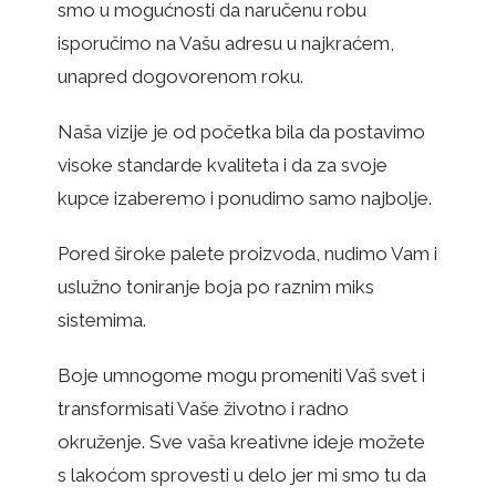
smo u mogućnosti da naručenu robu
isporučimo na Vašu adresu u najkraćem,
unapred dogovorenom roku.
Naša vizije je od početka bila da postavimo
visoke standarde kvaliteta i da za svoje
kupce izaberemo i ponudimo samo najbolje.
Pored široke palete proizvoda, nudimo Vam i
uslužno toniranje boja po raznim miks
sistemima.
Boje umnogome mogu promeniti Vaš svet i
transformisati Vaše životno i radno
okruženje. Sve vaša kreativne ideje možete
s lakoćom sprovesti u delo jer mi smo tu da