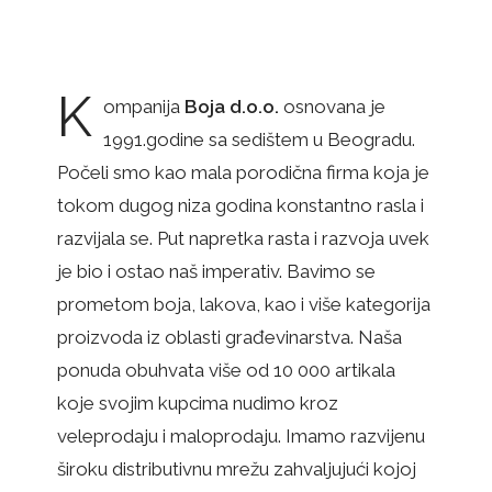
K
ompanija
Boja d.o.o.
osnovana je
1991.godine sa sedištem u Beogradu.
Počeli smo kao mala porodična firma koja je
tokom dugog niza godina konstantno rasla i
razvijala se. Put napretka rasta i razvoja uvek
je bio i ostao naš imperativ. Bavimo se
prometom boja, lakova, kao i više kategorija
proizvoda iz oblasti građevinarstva. Naša
ponuda obuhvata više od 10 000 artikala
koje svojim kupcima nudimo kroz
veleprodaju i maloprodaju. Imamo razvijenu
široku distributivnu mrežu zahvaljujući kojoj