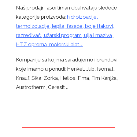
Naš prodajni asortiman obuhvataju sledeće
kategorije proizvoda:
hidroizoacije
,
termoizolacije
,
lepila
,
fasade
,
boje i lakovi
,
razređivači
, užarski program,
ulja i maziva
,
HTZ oprema
,
molerski alat
…
Kompanije sa kojima sarađujemo i brendovi
koje imamo u ponudi: Henkel, Jub, Isomat,
Knauf, Sika, Zorka, Helios, Fima, Fim Kanjža,
Austrotherm, Ceresit …